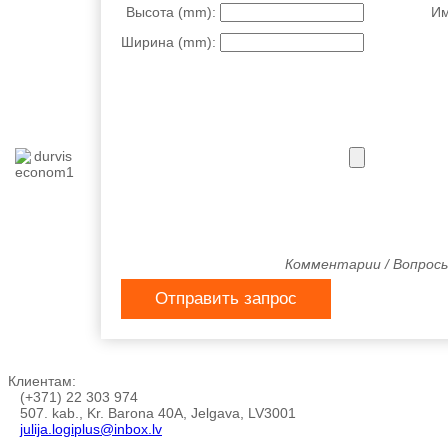
Высота (mm):
Им
Ширина (mm):
Комментарии / Вопрос
Отправить запрос
Клиентам:
(+371) 22 303 974
507. kab., Kr. Barona 40A, Jelgava, LV3001
julija.logiplus@inbox.lv