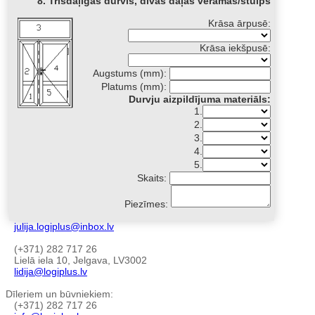
8. Trīsdaļīgas durvis, divas daļas veramas/štulps
Krāsa ārpusē:
Krāsa iekšpusē:
Augstums (mm):
Platums (mm):
Durvju aizpildījuma materiāls:
1.
2.
3.
4.
5.
Skaits:
Piezīmes:
julija.logiplus@inbox.lv
(+371) 282 717 26
Lielā iela 10, Jelgava, LV3002
lidija@logiplus.lv
Dīleriem un būvniekiem:
(+371) 282 717 26