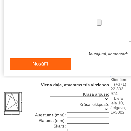
Jautājumi, komentāri:
Nosūtīt
Klientiem:
(+371)
Viena daļa, atverams trīs virzienos
22 303
974
Krāsa ārpusē:
Lielā
iela 10,
Krāsa iekšpusē:
Jelgava,
LV3002
Augstums (mm):
Platums (mm):
Skaits: