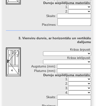
Durvju aizpildījuma materiāls:
1.
2.
Skaits:
Piezīmes:
3. Vienviru durvis, ar horizontālu un vertikālu
dalījumu
Krāsa ārpusē:
Krāsa iekšpusē:
Augstums (mm):
Platums (mm):
Durvju aizpildījuma materiāls:
1.
2.
3.
4.
Skaits:
Piezīmes: