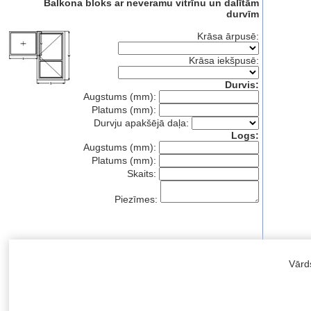
Balkona bloks ar neveramu vitrīnu un dalītām
durvīm
Krāsa ārpusē:
Krāsa iekšpusē:
Durvis:
Augstums (mm):
Platums (mm):
Durvju apakšējā daļa:
Logs:
Augstums (mm):
Platums (mm):
Skaits:
Piezīmes:
Vārd