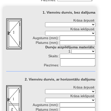
Piezīmes:
1. Vienviru durvis, bez dalījuma
Krāsa ārpusē:
Krāsa iekšpusē:
Augstums (mm):
Platums (mm):
Durvju aizpildījuma materiāls:
1.
Skaits:
Piezīmes:
2. Vienviru durvis, ar horizontālu dalījumu
Krāsa ārpusē:
Krāsa iekšpusē:
Augstums (mm):
Platums (mm):