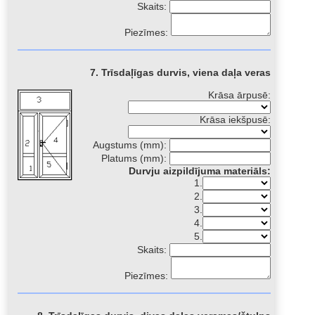
Skaits:
Piezīmes:
7. Trīsdaļīgas durvis, viena daļa veras
Krāsa ārpusē:
Krāsa iekšpusē:
Augstums (mm):
Platums (mm):
Durvju aizpildījuma materiāls:
1.
2.
3.
4.
5.
Skaits:
Piezīmes: