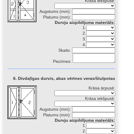
Krāsa iekšpusē:
Augstums (mm):
Platums (mm):
Durvju aizpildījuma materiāls:
1.
2.
3.
4.
Skaits:
Piezīmes:
6. Divdaļīgas durvis, abas vērtnes veras/štulpotas
Krāsa ārpusē:
Krāsa iekšpusē:
Augstums (mm):
Platums (mm):
Durvju aizpildījuma materiāls:
1.
2.