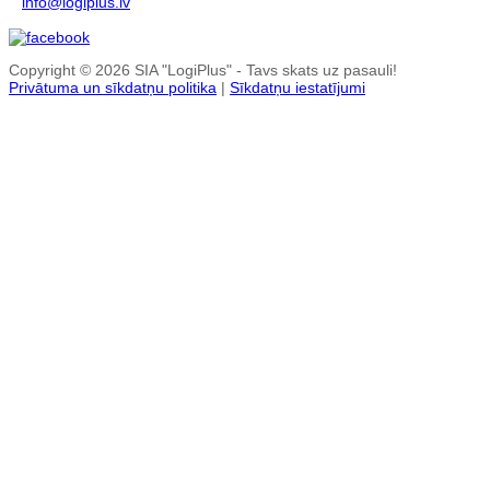
info@logiplus.lv
Copyright © 2026 SIA "LogiPlus" - Tavs skats uz pasauli!
Privātuma un sīkdatņu politika
|
Sīkdatņu iestatījumi