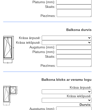
Platums (mm):
Skaits:
Piezīmes:
Balkona durvis
Krāsa ārpusē:
Krāsa iekšpusē:
Augstums (mm):
Platums (mm):
Skaits:
Piezīmes:
Balkona bloks ar veramu logu
Krāsa ārpusē:
Krāsa iekšpusē:
Durvis:
Augstums (mm):