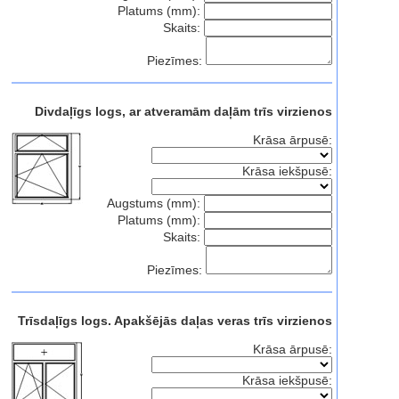
Platums (mm):
Skaits:
Piezīmes:
Divdaļīgs logs, ar atveramām daļām trīs virzienos
Krāsa ārpusē:
Krāsa iekšpusē:
Augstums (mm):
Platums (mm):
Skaits:
Piezīmes:
Trīsdaļīgs logs. Apakšējās daļas veras trīs virzienos
Krāsa ārpusē:
Krāsa iekšpusē: