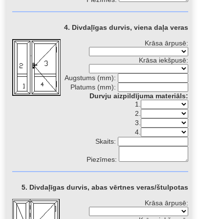
4. Divdaļīgas durvis, viena daļa veras
Krāsa ārpusē:
Krāsa iekšpusē:
Augstums (mm):
Platums (mm):
Durvju aizpildījuma materiāls:
1.
2.
3.
4.
Skaits:
Piezīmes:
5. Divdaļīgas durvis, abas vērtnes veras/štulpotas
Krāsa ārpusē: