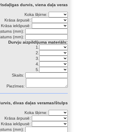
rīsdaļīgas durvis, viena daļa veras
Koka šķirne:
Krāsa ārpusē:
Krāsa iekšpusē:
gstums (mm):
latums (mm):
Durvju aizpildījuma materiāls:
1.
2.
3.
4.
5.
Skaits:
Piezīmes:
durvis, divas daļas veramas/štulps
Koka šķirne:
Krāsa ārpusē:
Krāsa iekšpusē:
gstums (mm):