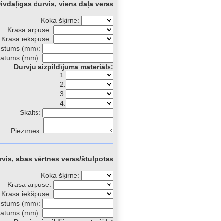
Divdaļīgas durvis, viena daļa veras
Koka šķirne:
Krāsa ārpusē:
Krāsa iekšpusē:
gstums (mm):
latums (mm):
Durvju aizpildījuma materiāls:
1.
2.
3.
4.
Skaits:
Piezīmes:
rvis, abas vērtnes veras/štulpotas
Koka šķirne:
Krāsa ārpusē:
Krāsa iekšpusē:
gstums (mm):
latums (mm):