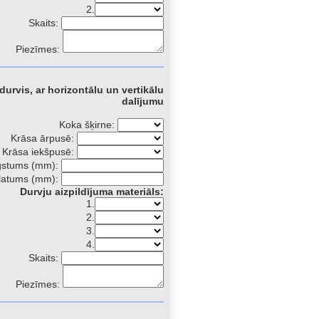
2.
Skaits:
Piezīmes:
 durvis, ar horizontālu un vertikālu
dalījumu
Koka šķirne:
Krāsa ārpusē:
Krāsa iekšpusē:
gstums (mm):
latums (mm):
Durvju aizpildījuma materiāls:
1.
2.
3.
4.
Skaits:
Piezīmes: