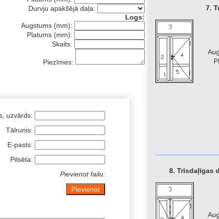
7. T
Durvju apakšējā daļa:
Logs:
Augstums (mm):
Platums (mm):
Skaits:
Au
P
Piezīmes:
s, uzvārds:
Tālrunis:
E-pasts:
Pilsēta:
8. Trīsdaļīgas 
Pievienot failu:
Au