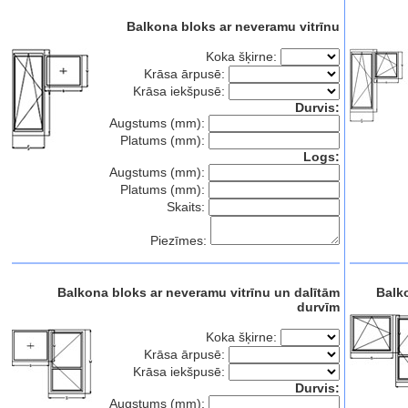
Balkona bloks ar neveramu vitrīnu
Koka šķirne:
Krāsa ārpusē:
Krāsa iekšpusē:
Durvis:
Augstums (mm):
Platums (mm):
Logs:
Augstums (mm):
Platums (mm):
Skaits:
Piezīmes:
Balkona bloks ar neveramu vitrīnu un dalītām
Balk
durvīm
Koka šķirne:
Krāsa ārpusē:
Krāsa iekšpusē:
Durvis:
Augstums (mm):