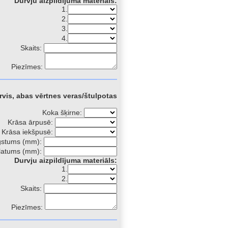
Durvju aizpildījuma materiāls:
1.
2.
3.
4.
Skaits:
Piezīmes:
rvis, abas vērtnes veras/štulpotas
Koka šķirne:
Krāsa ārpusē:
Krāsa iekšpusē:
gstums (mm):
latums (mm):
Durvju aizpildījuma materiāls:
1.
2.
Skaits:
Piezīmes: