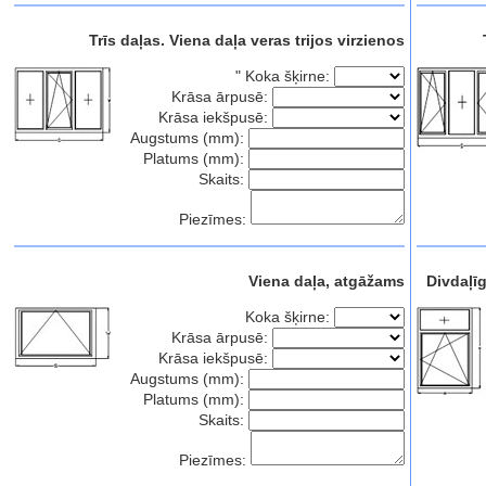
Trīs daļas. Viena daļa veras trijos virzienos
"
Koka šķirne:
Krāsa ārpusē:
Krāsa iekšpusē:
Augstums (mm):
Platums (mm):
Skaits:
Piezīmes:
Viena daļa, atgāžams
Divdaļīg
Koka šķirne:
Krāsa ārpusē:
Krāsa iekšpusē:
Augstums (mm):
Platums (mm):
Skaits:
Piezīmes: