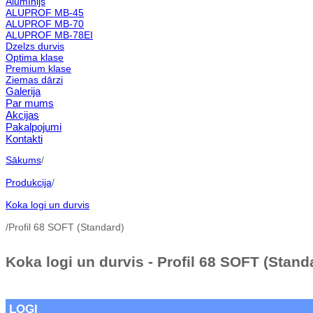
Alumīnijs
ALUPROF MB-45
ALUPROF MB-70
ALUPROF MB-78EI
Dzelzs durvis
Optima klase
Premium klase
Ziemas dārzi
Galerija
Par mums
Akcijas
Pakalpojumi
Kontakti
Sākums
/
Produkcija
/
Koka logi un durvis
/
Profil 68 SOFT (Standard)
Koka logi un durvis - Profil 68 SOFT (Stand
LOGI