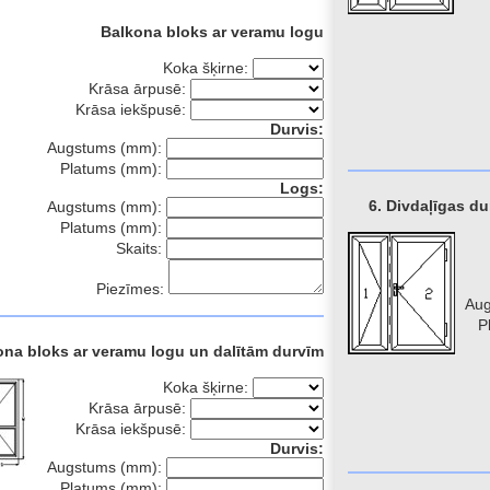
Balkona bloks ar veramu logu
Koka šķirne:
Krāsa ārpusē:
Krāsa iekšpusē:
Durvis:
Augstums (mm):
Platums (mm):
Logs:
6. Divdaļīgas du
Augstums (mm):
Platums (mm):
Skaits:
Piezīmes:
Au
P
ona bloks ar veramu logu un dalītām durvīm
Koka šķirne:
Krāsa ārpusē:
Krāsa iekšpusē:
Durvis:
Augstums (mm):
Platums (mm):