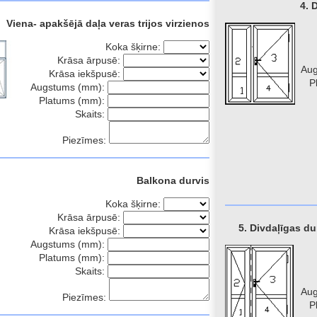
4. 
Viena- apakšējā daļa veras trijos virzienos
Koka šķirne:
Krāsa ārpusē:
Au
Krāsa iekšpusē:
P
Augstums (mm):
Platums (mm):
Skaits:
Piezīmes:
Balkona durvis
Koka šķirne:
Krāsa ārpusē:
5. Divdaļīgas du
Krāsa iekšpusē:
Augstums (mm):
Platums (mm):
Skaits:
Au
Piezīmes:
P