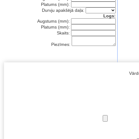
Platums (mm):
Durvju apakšējā daļa:
Logs:
Augstums (mm):
Platums (mm):
Skaits:
Piezīmes:
Vārd