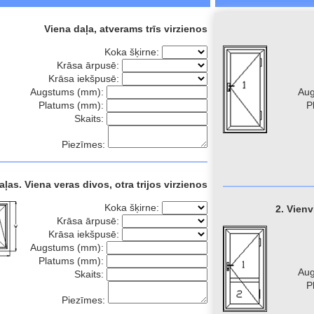
Viena daļa, atverams trīs virzienos
Koka šķirne:
Krāsa ārpusē:
Krāsa iekšpusē:
Augstums (mm):
Au
Platums (mm):
P
Skaits:
Piezīmes:
aļas. Viena veras divos, otra trijos virzienos
Koka šķirne:
2. Vienv
Krāsa ārpusē:
Krāsa iekšpusē:
Augstums (mm):
Platums (mm):
Au
Skaits:
P
Piezīmes: