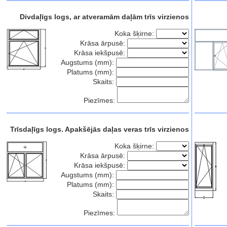
Divdaļīgs logs, ar atveramām daļām trīs virzienos
Koka šķirne:
Krāsa ārpusē:
Krāsa iekšpusē:
Augstums (mm):
Platums (mm):
Skaits:
Piezīmes:
Trīsdaļīgs logs. Apakšējās daļas veras trīs virzienos
Koka šķirne:
Krāsa ārpusē:
Krāsa iekšpusē:
Augstums (mm):
Platums (mm):
Skaits:
Piezīmes: