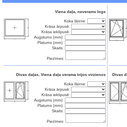
Viena daļa, neverams logs
Koka šķirne:
Krāsa ārpusē:
Krāsa iekšpusē:
Augstums (mm):
Platums (mm):
Skaits:
Piezīmes:
Divas daļas. Viena daļa verama trijos virzienos
Divas d
Koka šķirne:
Krāsa ārpusē:
Krāsa iekšpusē:
Augstums (mm):
Platums (mm):
Skaits:
Piezīmes: