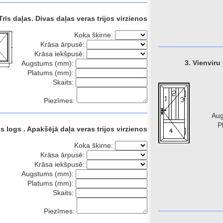
Trīs daļas. Divas daļas veras trijos virzienos
Koka šķirne:
Krāsa ārpusē:
Krāsa iekšpusē:
3. Vienviru
Augstums (mm):
Platums (mm):
Skaits:
Piezīmes:
Au
P
s logs . Apakšējā daļa veras trijos virzienos
Koka šķirne:
Krāsa ārpusē:
Krāsa iekšpusē:
Augstums (mm):
Platums (mm):
Skaits:
Piezīmes: