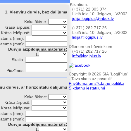
Klientiem:
(+371) 22 303 974
1. Vienviru durvis, bez dalījuma
Lielā iela 10, Jelgava, LV3002
julija.logiplus@inbox.lv
Koka šķirne:
Krāsa ārpusē:
(+371) 282 717 26
Lielā iela 10, Jelgava, LV3002
Krāsa iekšpusē:
lidija@logiplus.lv
gstums (mm):
latums (mm):
Dīleriem un būvniekiem:
Durvju aizpildījuma materiāls:
(+371) 282 717 26
1.
info@logiplus.lv
Skaits:
Piezīmes:
Copyright © 2026 SIA "LogiPlus"
- Tavs skats uz pasauli!
Privātuma un sīkdatņu politika
|
iru durvis, ar horizontālu dalījumu
Sīkdatņu iestatījumi
Koka šķirne:
Krāsa ārpusē:
Krāsa iekšpusē:
gstums (mm):
latums (mm):
Durvju aizpildījuma materiāls:
1.