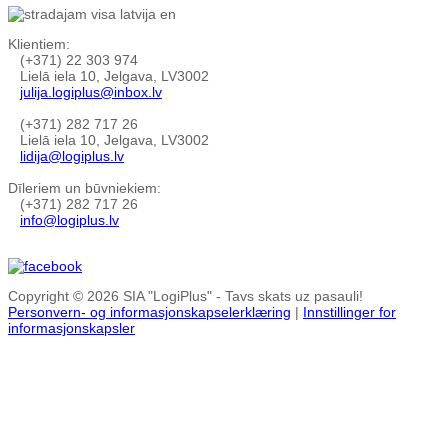
Klientiem:
(+371) 22 303 974
Lielā iela 10, Jelgava, LV3002
julija.logiplus@inbox.lv
(+371) 282 717 26
Lielā iela 10, Jelgava, LV3002
lidija@logiplus.lv
Dīleriem un būvniekiem:
(+371) 282 717 26
info@logiplus.lv
Copyright © 2026 SIA "LogiPlus" - Tavs skats uz pasauli!
Personvern- og informasjonskapselerklæring
|
Innstillinger for
informasjonskapsler