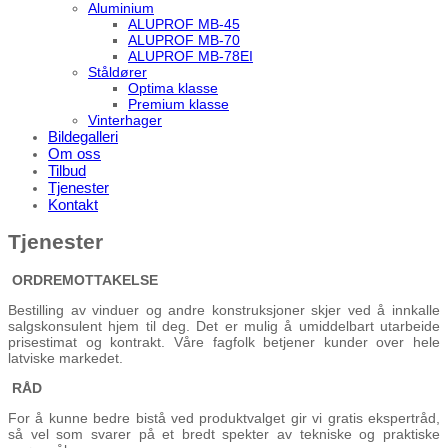
Aluminium
ALUPROF MB-45
ALUPROF MB-70
ALUPROF MB-78EI
Ståldører
Optima klasse
Premium klasse
Vinterhager
Bildegalleri
Om oss
Tilbud
Tjenester
Kontakt
Tjenester
ORDREMOTTAKELSE
Bestilling av vinduer og andre konstruksjoner skjer ved å innkalle
salgskonsulent hjem til deg. Det er mulig å umiddelbart utarbeide
prisestimat og kontrakt. Våre fagfolk betjener kunder over hele
latviske markedet.
RÅD
For å kunne bedre bistå ved produktvalget gir vi gratis ekspertråd,
så vel som svarer på et bredt spekter av tekniske og praktiske