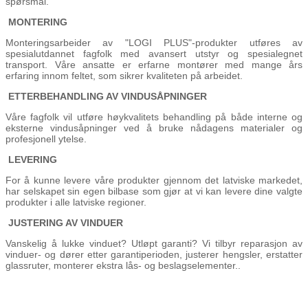
spørsmål.
MONTERING
Monteringsarbeider av "LOGI PLUS"-produkter utføres av
spesialutdannet fagfolk med avansert utstyr og spesialegnet
transport. Våre ansatte er erfarne montører med mange års
erfaring innom feltet, som sikrer kvaliteten på arbeidet.
ETTERBEHANDLING AV VINDUSÅPNINGER
Våre fagfolk vil utføre høykvalitets behandling på både interne og
eksterne vindusåpninger ved å bruke nådagens materialer og
profesjonell ytelse.
LEVERING
For å kunne levere våre produkter gjennom det latviske markedet,
har selskapet sin egen bilbase som gjør at vi kan levere dine valgte
produkter i alle latviske regioner.
JUSTERING AV VINDUER
Vanskelig å lukke vinduet? Utløpt garanti? Vi tilbyr reparasjon av
vinduer- og dører etter garantiperioden, justerer hengsler, erstatter
glassruter, monterer ekstra lås- og beslagselementer..