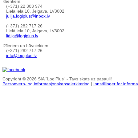
Klientiem:
(+371) 22 303 974
Lielā iela 10, Jelgava, LV3002
julija.logiplus@inbox.lv
(+371) 282 717 26
Lielā iela 10, Jelgava, LV3002
lidija@logiplus.lv
Dīleriem un būvniekiem:
(+371) 282 717 26
info@logiplus.lv
Copyright © 2026 SIA "LogiPlus" - Tavs skats uz pasauli!
Personvern- og informasjonskapselerklæring
|
Innstillinger for infor