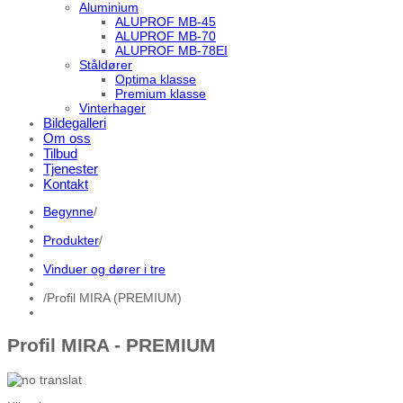
Aluminium
ALUPROF MB-45
ALUPROF MB-70
ALUPROF MB-78EI
Ståldører
Optima klasse
Premium klasse
Vinterhager
Bildegalleri
Om oss
Tilbud
Tjenester
Kontakt
Begynne
/
Produkter
/
Vinduer og dører i tre
/
Profil MIRA (PREMIUM)
Profil MIRA - PREMIUM